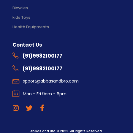
Bicycles
kids Toys
Health Equipments
Contact Us
(91)9982100177
(91)9982100177
spport@abbasandbro.com
Mon - Fri 9am - 6pm
Abbas and Bro © 2022. All Rights Reserved.